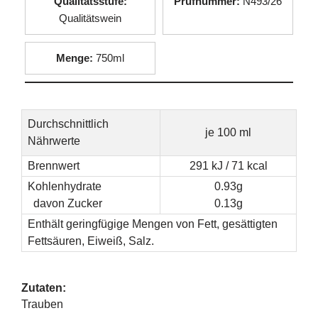
Qualitätsstufe:
Prüfnummer:
N493/26
Qualitätswein
Menge:
750ml
Durchschnittlich
je 100 ml
Nährwerte
Brennwert
291 kJ / 71 kcal
Kohlenhydrate
0.93g
davon Zucker
0.13g
Enthält geringfügige Mengen von Fett, gesättigten
Fettsäuren, Eiweiß, Salz.
Zutaten:
Trauben