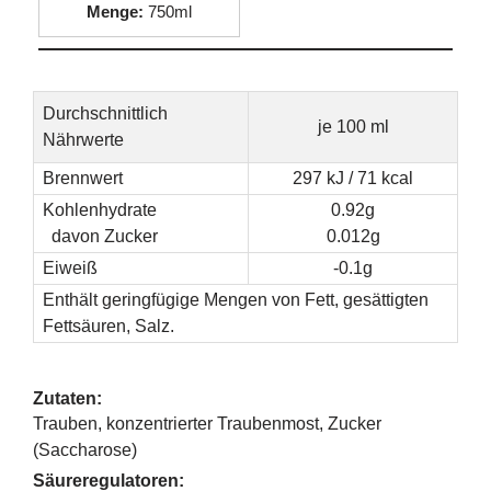
Menge:
750ml
Durchschnittlich
je 100 ml
Nährwerte
Brennwert
297 kJ / 71 kcal
Kohlenhydrate
0.92g
davon Zucker
0.012g
Eiweiß
-0.1g
Enthält geringfügige Mengen von Fett, gesättigten
Fettsäuren, Salz.
Zutaten:
Trauben, konzentrierter Traubenmost, Zucker
(Saccharose)
Säureregulatoren: