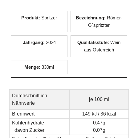
Produkt:
Spritzer
Bezeichnung:
Römer-
G´spritzter
Jahrgang:
2024
Qualitätsstufe:
Wein
aus Österreich
Menge:
330ml
Durchschnittlich
je 100 ml
Nährwerte
Brennwert
149 kJ / 36 kcal
Kohlenhydrate
0.47g
davon Zucker
0.07g