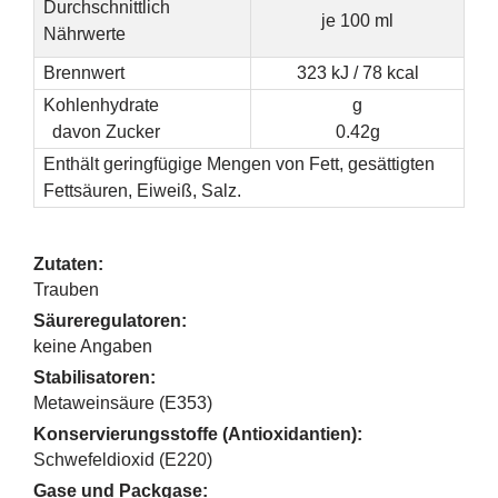
Durchschnittlich
je 100 ml
Nährwerte
Brennwert
323 kJ / 78 kcal
Kohlenhydrate
g
davon Zucker
0.42g
Enthält geringfügige Mengen von Fett, gesättigten
Fettsäuren, Eiweiß, Salz.
Zutaten:
Trauben
Säureregulatoren:
keine Angaben
Stabilisatoren:
Metaweinsäure (E353)
Konservierungsstoffe (Antioxidantien):
Schwefeldioxid (E220)
Gase und Packgase: