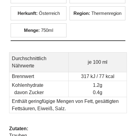
Herkunft:
Österreich
Region:
Thermenregion
Menge:
750ml
Durchschnittlich
je 100 ml
Nährwerte
Brennwert
317 kJ / 77 kcal
Kohlenhydrate
1.2g
davon Zucker
0.4g
Enthält geringfügige Mengen von Fett, gesättigten
Fettsäuren, Eiweiß, Salz.
Zutaten:
Trauben