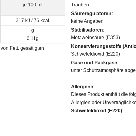
je 100 ml
Trauben
Säureregulatoren:
317 kJ / 76 kcal
keine Angaben
Stabilisatoren:
g
Metaweinsäure (E353)
0.11g
Konservierungsstoffe (Antio
von Fett, gesättigten
Schwefeldioxid (E220)
Gase und Packgase:
unter Schutzatmosphäre abge
Allergene:
Dieses Produkt enthält die fol
Allergien oder Unverträglichk
Schwefeldioxid (E220)