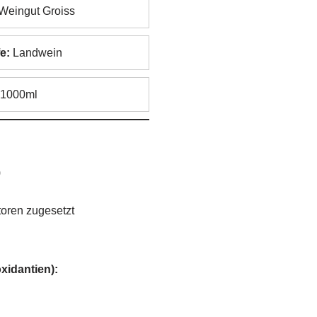
Weingut Groiss
e:
Landwein
1000ml
)
oren zugesetzt
xidantien):