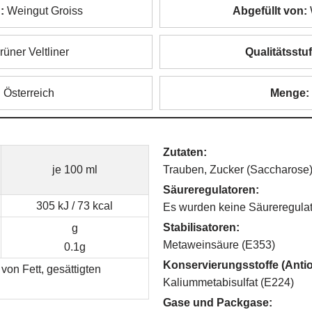
:
Weingut Groiss
Abgefüllt von:
üner Veltliner
Qualitätsstuf
:
Österreich
Menge:
Zutaten:
je 100 ml
Trauben, Zucker (Saccharose
Säureregulatoren:
305 kJ / 73 kcal
Es wurden keine Säureregulat
Stabilisatoren:
g
Metaweinsäure (E353)
0.1g
Konservierungsstoffe (Antio
von Fett, gesättigten
Kaliummetabisulfat (E224)
Gase und Packgase: