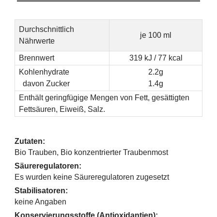
Durchschnittlich
je 100 ml
Nährwerte
Brennwert
319 kJ / 77 kcal
Kohlenhydrate
2.2g
davon Zucker
1.4g
Enthält geringfügige Mengen von Fett, gesättigten
Fettsäuren, Eiweiß, Salz.
Zutaten:
Bio Trauben, Bio konzentrierter Traubenmost
Säureregulatoren:
Es wurden keine Säureregulatoren zugesetzt
Stabilisatoren:
keine Angaben
Konservierungsstoffe (Antioxidantien):