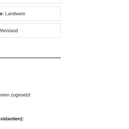
e:
Landwein
einland
oren zugesetzt
xidantien):