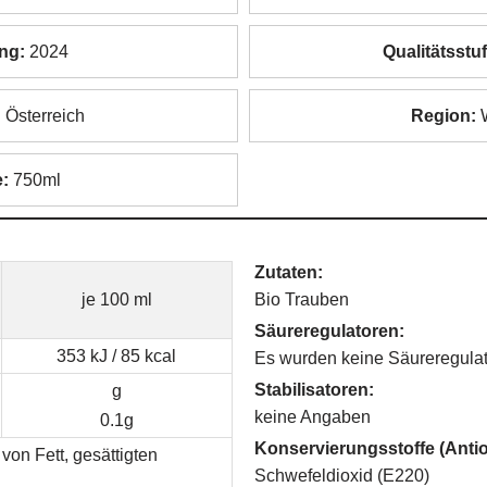
ng:
2024
Qualitätsstuf
:
Österreich
Region:
W
:
750ml
Zutaten:
je 100 ml
Bio Trauben
Säureregulatoren:
353 kJ / 85 kcal
Es wurden keine Säureregulat
Stabilisatoren:
g
keine Angaben
0.1g
Konservierungsstoffe (Antio
von Fett, gesättigten
Schwefeldioxid (E220)