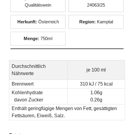
Qualitätswein
24063/25
Herkunft:
Österreich
Region:
Kamptal
Menge:
750ml
Durchschnittlich
je 100 ml
Nährwerte
Brennwert
310 kJ / 75 kcal
Kohlenhydrate
1.06g
davon Zucker
0.26g
Enthält geringfügige Mengen von Fett, gesättigten
Fettsäuren, Eiweiß, Salz.