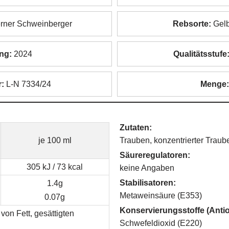
ner Schweinberger
Rebsorte:
Gelb
ng:
2024
Qualitätsstufe
:
L-N 7334/24
Menge
Zutaten:
je 100 ml
Trauben, konzentrierter Trau
Säureregulatoren:
305 kJ / 73 kcal
keine Angaben
Stabilisatoren:
1.4g
Metaweinsäure (E353)
0.07g
Konservierungsstoffe (Antio
von Fett, gesättigten
Schwefeldioxid (E220)