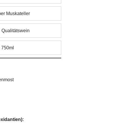
er Muskateller
:
Qualitätswein
:
750ml
benmost
xidantien):