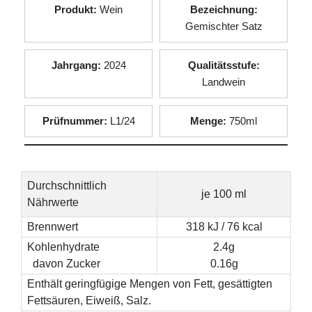
Produkt:
Wein
Bezeichnung:
Gemischter Satz
Jahrgang:
2024
Qualitätsstufe:
Landwein
Prüfnummer:
L1/24
Menge:
750ml
Durchschnittlich
je 100 ml
Nährwerte
Brennwert
318 kJ / 76 kcal
Kohlenhydrate
2.4g
davon Zucker
0.16g
Enthält geringfügige Mengen von Fett, gesättigten
Fettsäuren, Eiweiß, Salz.