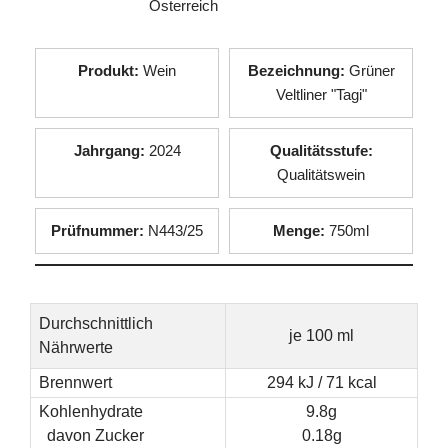
Österreich
Produkt:
Wein
Bezeichnung:
Grüner
Veltliner "Tagi"
Jahrgang:
2024
Qualitätsstufe:
Qualitätswein
Prüfnummer:
N443/25
Menge:
750ml
Durchschnittlich
je 100 ml
Nährwerte
Brennwert
294 kJ / 71 kcal
Kohlenhydrate
9.8g
davon Zucker
0.18g