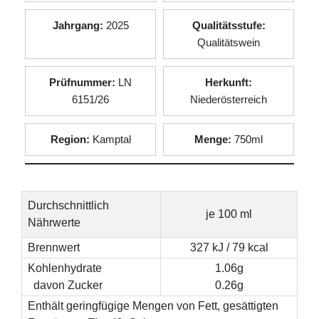
Jahrgang:
2025
Qualitätsstufe:
Qualitätswein
Prüfnummer:
LN
Herkunft:
6151/26
Niederösterreich
Region:
Kamptal
Menge:
750ml
Durchschnittlich
je 100 ml
Nährwerte
Brennwert
327 kJ / 79 kcal
Kohlenhydrate
1.06g
davon Zucker
0.26g
Enthält geringfügige Mengen von Fett, gesättigten