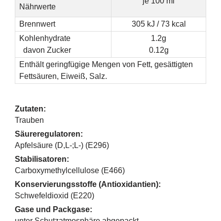
je 100 ml
Nährwerte
Brennwert
305 kJ / 73 kcal
Kohlenhydrate
1.2g
davon Zucker
0.12g
Enthält geringfügige Mengen von Fett, gesättigten
Fettsäuren, Eiweiß, Salz.
Zutaten:
Trauben
Säureregulatoren:
Apfelsäure (D,L-;L-) (E296)
Stabilisatoren:
Carboxymethylcellulose (E466)
Konservierungsstoffe (Antioxidantien):
Schwefeldioxid (E220)
Gase und Packgase:
unter Schutzatmosphäre abgepackt