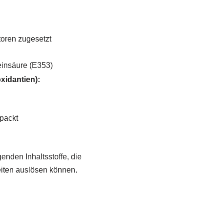
oren zugesetzt
einsäure (E353)
xidantien):
packt
genden Inhaltsstoffe, die
eiten auslösen können.