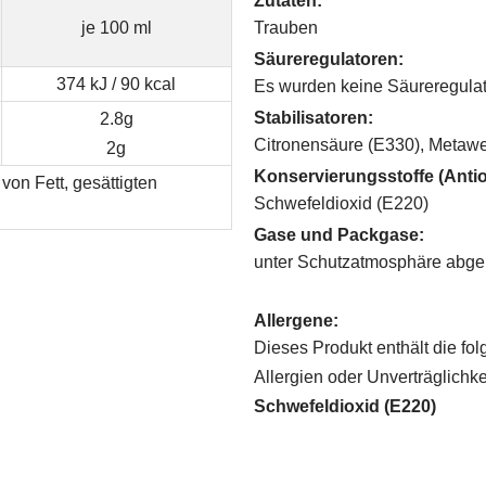
Zutaten:
je 100 ml
Trauben
Säureregulatoren:
374 kJ / 90 kcal
Es wurden keine Säureregulat
Stabilisatoren:
2.8g
Citronensäure (E330), Metaw
2g
Konservierungsstoffe (Antio
von Fett, gesättigten
Schwefeldioxid (E220)
Gase und Packgase:
unter Schutzatmosphäre abge
Allergene:
Dieses Produkt enthält die fol
Allergien oder Unverträglichk
Schwefeldioxid (E220)