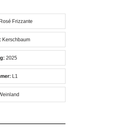
Rosé Frizzante
:
Kerschbaum
g:
2025
mer:
L1
einland