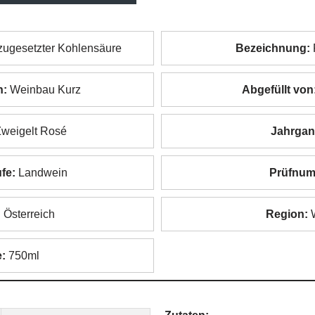
zugesetzter Kohlensäure
Bezeichnung:
n:
Weinbau Kurz
Abgefüllt von
weigelt Rosé
Jahrgan
fe:
Landwein
Prüfnum
:
Österreich
Region:
W
:
750ml