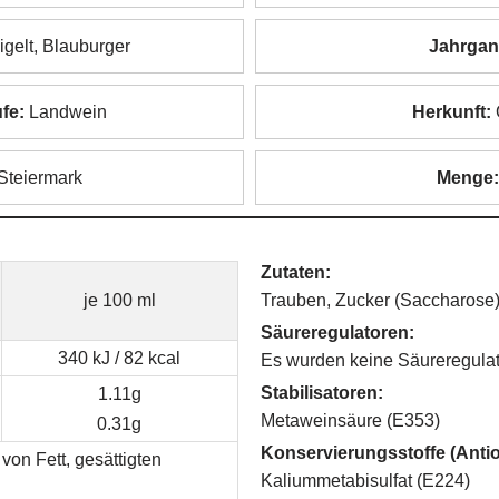
gelt, Blauburger
Jahrgan
fe:
Landwein
Herkunft:
Steiermark
Menge
Zutaten:
je 100 ml
Trauben, Zucker (Saccharose
Säureregulatoren:
340 kJ / 82 kcal
Es wurden keine Säureregulat
Stabilisatoren:
1.11g
Metaweinsäure (E353)
0.31g
Konservierungsstoffe (Antio
von Fett, gesättigten
Kaliummetabisulfat (E224)