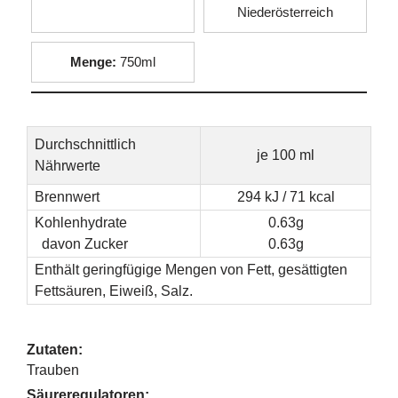
Niederösterreich
Menge:
750ml
Durchschnittlich
je 100 ml
Nährwerte
Brennwert
294 kJ / 71 kcal
Kohlenhydrate
0.63g
davon Zucker
0.63g
Enthält geringfügige Mengen von Fett, gesättigten
Fettsäuren, Eiweiß, Salz.
Zutaten:
Trauben
Säureregulatoren: