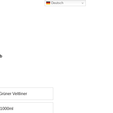
Deutsch
ub
rüner Veltliner
1000ml