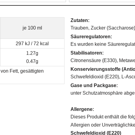
Zutaten:
je 100 ml
Trauben, Zucker (Saccharose
Säureregulatoren:
297 kJ / 72 kcal
Es wurden keine Säureregulat
Stabilisatoren:
1.27g
Citronensäure (E330), Metaw
0.47g
Konservierungsstoffe (Antio
von Fett, gesättigten
Schwefeldioxid (E220), L-Asc
Gase und Packgase:
unter Schutzatmosphäre abge
Allergene:
Dieses Produkt enthält die fol
Allergien oder Unverträglichk
Schwefeldioxid (E220)