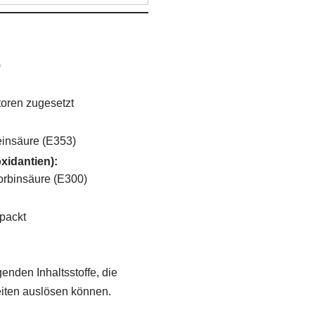
)
oren zugesetzt
einsäure (E353)
xidantien):
orbinsäure (E300)
packt
genden Inhaltsstoffe, die
eiten auslösen können.