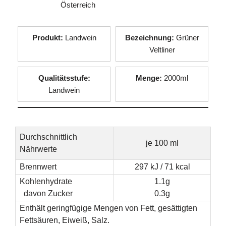
Österreich
Produkt:
Landwein
Bezeichnung:
Grüner
Veltliner
Qualitätsstufe:
Menge:
2000ml
Landwein
Durchschnittlich
je 100 ml
Nährwerte
Brennwert
297 kJ / 71 kcal
Kohlenhydrate
1.1g
davon Zucker
0.3g
Enthält geringfügige Mengen von Fett, gesättigten
Fettsäuren, Eiweiß, Salz.