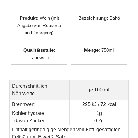
Produkt:
Wein (mit
Bezeichnung:
Bahö
Angabe von Rebsorte
und Jahrgang)
Qualitätsstufe:
Menge:
750ml
Landwein
Durchschnittlich
je 100 ml
Nährwerte
Brennwert
295 kJ / 72 kcal
Kohlenhydrate
1g
davon Zucker
0.2g
Enthält geringfügige Mengen von Fett, gesättigten
Fettsäuren, Eiweiß, Salz.