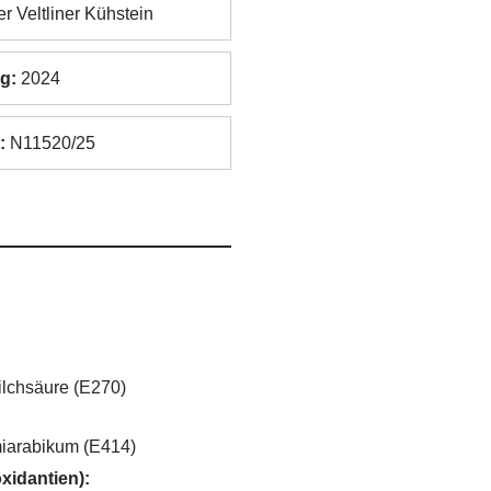
r Veltliner Kühstein
g:
2024
:
N11520/25
Milchsäure (E270)
iarabikum (E414)
xidantien):