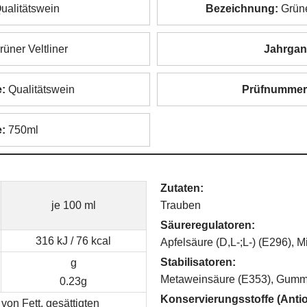
ualitätswein
Bezeichnung:
Grüne
üner Veltliner
Jahrgan
e:
Qualitätswein
Prüfnummer
:
750ml
Zutaten:
je 100 ml
Trauben
Säureregulatoren:
316 kJ / 76 kcal
Apfelsäure (D,L-;L-) (E296), 
Stabilisatoren:
g
Metaweinsäure (E353), Gumm
0.23g
Konservierungsstoffe (Antio
von Fett, gesättigten