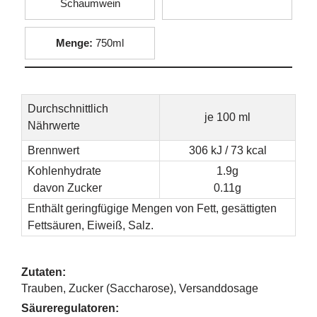
Schaumwein
Menge:
750ml
Durchschnittlich
je 100 ml
Nährwerte
Brennwert
306 kJ / 73 kcal
Kohlenhydrate
1.9g
davon Zucker
0.11g
Enthält geringfügige Mengen von Fett, gesättigten
Fettsäuren, Eiweiß, Salz.
Zutaten:
Trauben, Zucker (Saccharose), Versanddosage
Säureregulatoren: